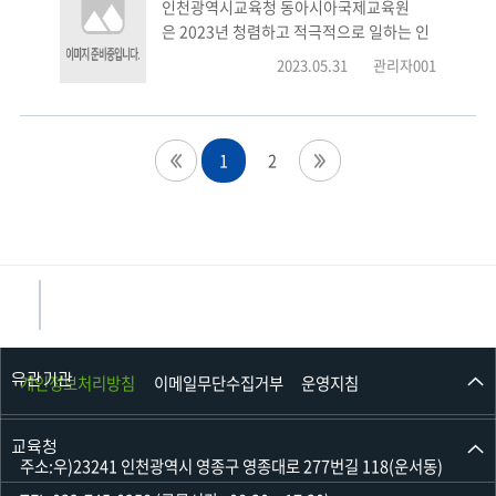
인천광역시교육청 동아시아국제교육원
은 2023년 청렴하고 적극적으로 일하는 인
천교육을 비전으로
2023.05.31
관리자001
청렴의 일상화, 생활화를 위해 노력하고 있
으며,
그 일환으로 &quot;청탁방지담당관이 들
려주는, &quot;청렴이야기&quot; 영상자
1
2
료를 [붙임]과 같이 홍보합니다.
유관기관
개인정보처리방침
이메일무단수집거부
운영지침
교육청
주소:우)23241 인천광역시 영종구 영종대로 277번길 118(운서동)