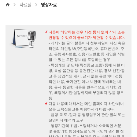
하
자료실
영상자료
Home
기
다음에 해당하는 경우 사전 통지 없이 삭제 또는
변경될 수 있으며 글쓰기가 제한될 수 있습니다.
- 게시되는 글의 본문이나 첨부파일에 자신 혹은
타인의 개인정보(주민등록번호, 휴대폰번호, 주
소, 은행계좌번호, 신용카드번호 등 개인을 식별
할 수 있는 모든 정보)를 포함하는 경우
- 특정개인 및 단체(특정종교 포함) 등에 대한 비
방, 욕설·음란물 등 불건전한 내용, 홍보·선전·광
고 등 상업적인 게시, 근거 없는 유언비어·선동
적인 내용, 국가안전 이나 보안에 위배되는 내
용, 유사·동일한 내용을 반복적으로 게시한 경
우, 해당게시판 설정취지에 부합되지 않을 경우
등
다음 내용에 대해서는 메인 홈페이지 하단 배너
모음 교육신문고를 이용하시기 바랍니다.
- 법령․제도․절차 등 행정업무에 관한 질의 또는
설명이나 해석의 요구
- 행정기관의 위법․부당하거나 소극적인 처분
및 불합리한 행정제도로 인해 국민의 권리를 침
해하거나 불편 도는 부담을 주는 사항의 해결 요